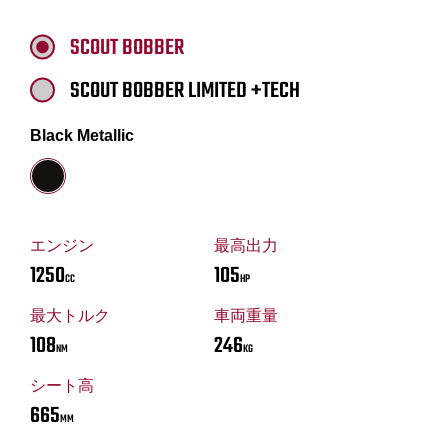
SCOUT BOBBER
SCOUT BOBBER LIMITED +TECH
Black Metallic
エンジン
最高出力
1250
105
CC
HP
最大トルク
車両重量
108
246
NM
KG
シート高
665
MM