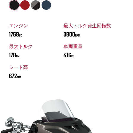
エンジン
最大トルク発生回転数
1768
3800
CC
RPM
最大トルク
車両重量
178
416
NM
KG
シート高
672
MM