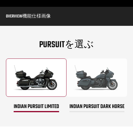
OVERVIEW
機能
仕様
画像
PURSUITを選ぶ
INDIAN PURSUIT LIMITED
INDIAN PURSUIT DARK HORSE